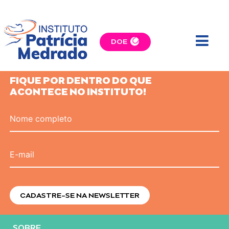
Resultados
DOE
VOLTAR AO TOPO
FIQUE POR DENTRO DO QUE
ACONTECE NO INSTITUTO!
Nome completo
E-mail
SOBRE