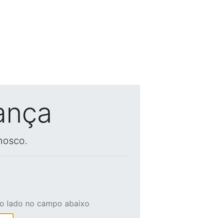
ança
nosco.
ao lado no campo abaixo