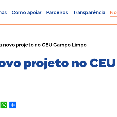
mas
Como apoiar
Parceiros
Transparência
No
cia novo projeto no CEU Campo Limpo
 novo projeto no CE
EBOOK
TWITTER
WHATSAPP
COMPARTILHAR