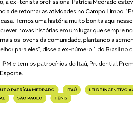
to, a ex-tenista profissional Patrícia Medrado est
ncia de retomar as atividades no Campo Limpo. “E
asa. Temos uma história muito bonita aqui nesse 
escrever novas histórias em um lugar que sempre 
ais os jovens da comunidade, plantando a sement
or para eles”, disse a ex-número 1 do Brasil no ci
 IPM e tem os patrocínios do Itaú, Prudential, Pre
 Esporte.
TUTO PATRÍCIA MEDRADO
ITAÚ
LEI DE INCENTIVO 
AL
SÃO PAULO
TÊNIS