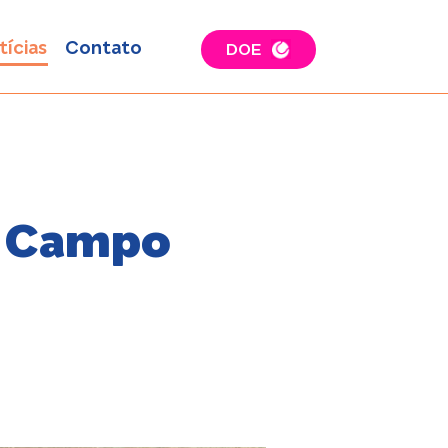
tícias
Contato
DOE
U Campo