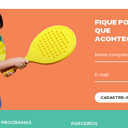
FIQUE P
QUE
ACONTEC
Nome complet
E-mail
PROGRAMAS
PARCEIROS