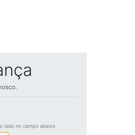
ança
nosco.
ao lado no campo abaixo