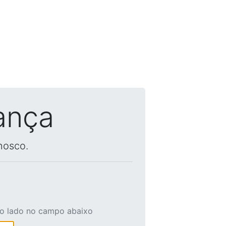
ança
nosco.
ao lado no campo abaixo