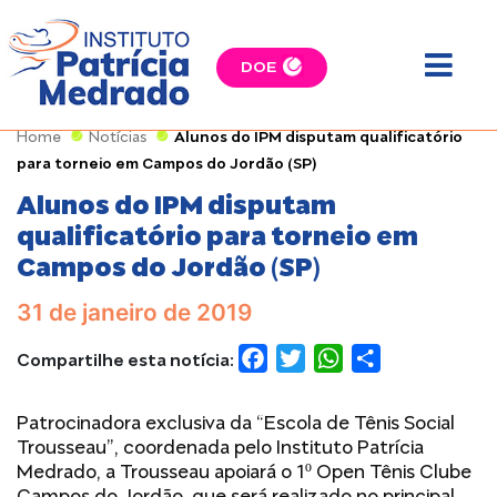
DOE
Home
Notícias
Alunos do IPM disputam qualificatório
para torneio em Campos do Jordão (SP)
Alunos do IPM disputam
qualificatório para torneio em
Campos do Jordão (SP)
31 de janeiro de 2019
Compartilhe esta notícia:
FACEBOOK
TWITTER
WHATSAPP
COMPARTILH
Patrocinadora exclusiva da “Escola de Tênis Social
Trousseau”, coordenada pelo Instituto Patrícia
Medrado, a Trousseau apoiará o 1º Open Tênis Clube
Campos do Jordão, que será realizado no principal