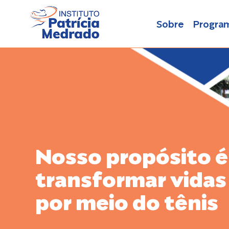
Sobre
Progra
Nosso propósito é
transformar vidas
por meio do tênis