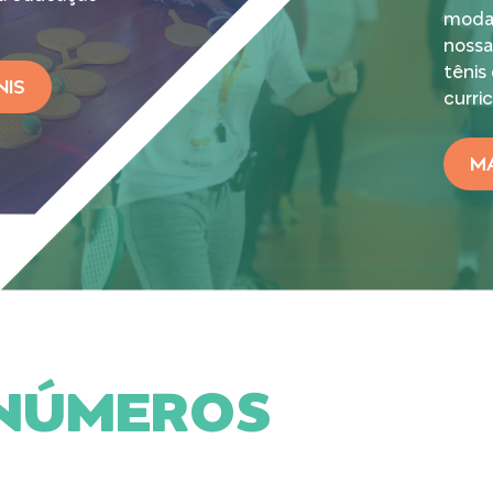
modal
nossa
tênis
NIS
curri
MA
NÚMEROS